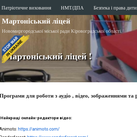
Патріотичне виховання
Перейти до основного вмісту
НМТ/ДПА
Безпека і права дит
Мартоніський ліцей
Новомиргородської міської ради Кіровоградської області.
тоніський ліцей !
Програми для роботи з аудіо , відео, зображеннями та 
Найкращі онлайн-редактори відео:
Animoto: 
https://animoto.com/