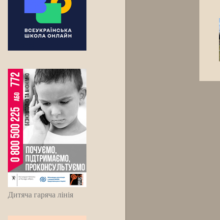
Дитяча гаряча лінія