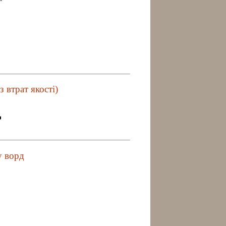
 втрат якості)
у ворд