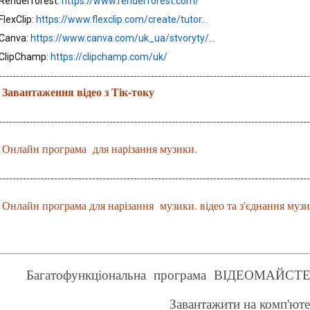
Renderforest: 
https://www.renderforest.com/
FlexClip: 
https://www.flexclip.com/create/tutor...
Canva: 
https://www.canva.com/uk_ua/stvoryty/...
ClipChamp: 
https://clipchamp.com/uk/
------------------------------------------------------------------------------------------
Завантаження відео з Тік-току
------------------------------------------------------------------------------------------
Онлайн програма для нарізання музики.
------------------------------------------------------------------------------------------
Онлайн програма для нарізання музики. відео та з'єднання муз
Багатофункціональна програма ВІДЕОМАЙСТЕР дл
Завантажити на комп'ют