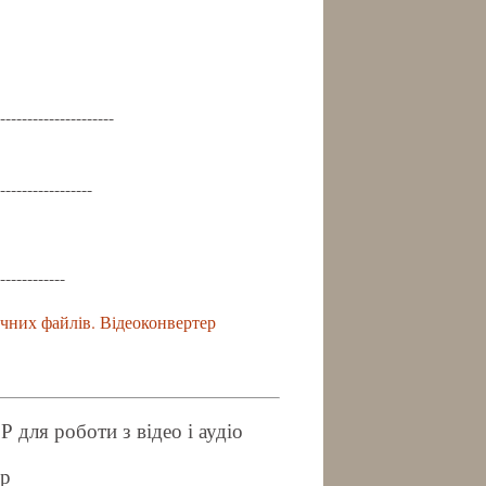
---------------------
-----------------
------------
ичних файлів. Відеоконвертер
я роботи з відео і аудіо
ер