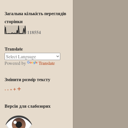
Загальна кількість переглядів
сторінки
1
1
8
5
5
4
Translate
Powered by
Translate
Змінити розмір тексту
+
+
+
+
+
Версія для слабозорих