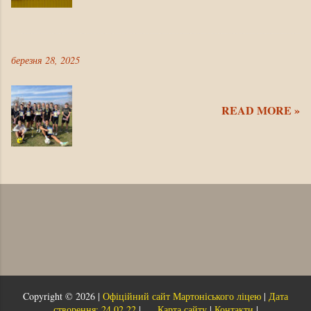
березня 28, 2025
READ MORE »
Copyright ©
2026 |
Офіційний сайт Мартоніського ліцею
|
Дата
створення: 24.02.22
|
Карта сайту
|
Контакти
|