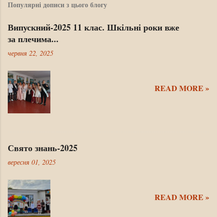
п
Популярні дописи з цього блогу
и
с
Випускний-2025 11 клас. Шкільні роки вже
а
за плечима...
т
червня 22, 2025
и
к
о
READ MORE »
м
е
н
т
а
Свято знань-2025
р
вересня 01, 2025
READ MORE »