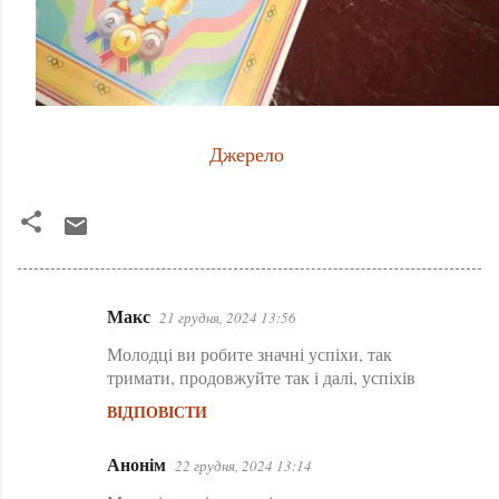
Джерело
Макс
21 грудня, 2024 13:56
К
Молодці ви робите значні успіхи, так
о
тримати, продовжуйте так і далі, успіхів
м
ВІДПОВІСТИ
е
н
Анонім
22 грудня, 2024 13:14
т