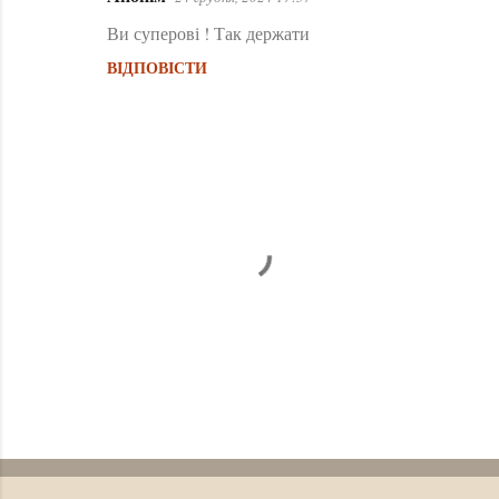
Ви суперові ! Так держати
ВІДПОВІСТИ
Д
о