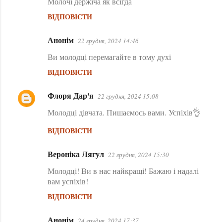
Молочі держіча як всігда
а
ВІДПОВІСТИ
р
і
Анонім
22 грудня, 2024 14:46
Ви молодці перемагайте в тому духі
ВІДПОВІСТИ
Флоря Дар'я
22 грудня, 2024 15:08
Молодці дівчата. Пишаємось вами. Успіхів👌
ВІДПОВІСТИ
Вероніка Лягул
22 грудня, 2024 15:30
Молодці! Ви в нас найкращі! Бажаю і надалі
вам успіхів!
ВІДПОВІСТИ
Анонім
24 грудня, 2024 17:37