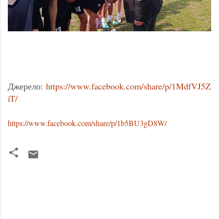
Джерело:
https://www.facebook.com/share/p/1MdfVJ5Z
iT/
https://www.facebook.com/share/p/1b5BU3gD8W/
К
о
м
е