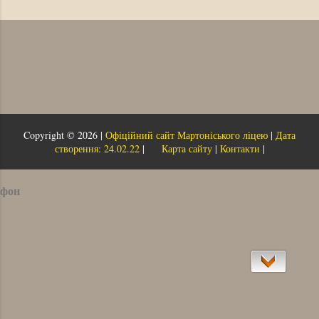
Copyright ©
2026 |
Офіційний сайт Мартоніського ліцею
|
Дата
створення: 24.02.22
|
Карта сайту
|
Контакти
|
фон