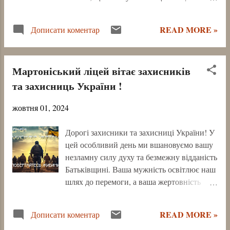
і суверенітет України. Учні та вчителі
Мартоніської ЗШ взяли участь у
READ MORE »
Дописати коментар
проведенні заходу. За матеріалами:
https://www.facebook.com/share/p/wgwnVXk
FS4oGoZUd/
Мартоніський ліцей вітає захисників
та захисниць України !
жовтня 01, 2024
Дорогі захисники та захисниці України! У
цей особливий день ми вшановуємо вашу
незламну силу духу та безмежну відданість
Батьківщині. Ваша мужність освітлює наш
шлях до перемоги, а ваша жертовність
надихає кожного українця. Нехай кожен
ваш крок буде захищений, кожне рішення -
READ MORE »
Дописати коментар
мудрим, а кожен день наближає нас до