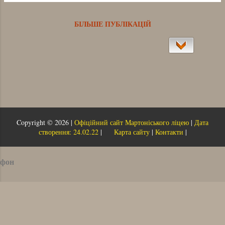
миру. Слава Україні! Слава її героям! Хай
буде щасливою ваша дорога, Щоб мир був
БІЛЬШЕ ПУБЛІКАЦІЙ
у світі і добрим був час. Звертаємось ми з
хвилюванням до Бога, Щоб діти живі
повернулись до нас. Синочки кохані,
сини-соколята! Нехай переможною буде
війна. Бо кожного з вас жде любов, рідна
хата І мати, що в цілому світі одна .
Copyright ©
2026 |
Офіційний сайт Мартоніського ліцею
|
Дата
створення: 24.02.22
|
Карта сайту
|
Контакти
|
фон