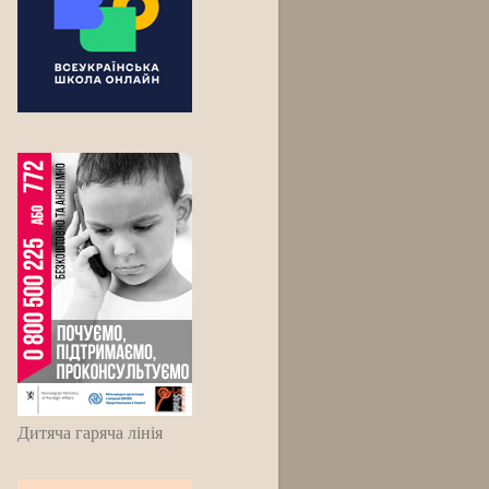
Дитяча гаряча лінія