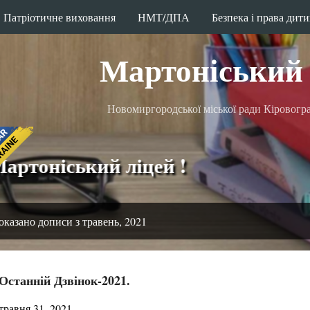
Патріотичне виховання
Перейти до основного вмісту
НМТ/ДПА
Безпека і права дит
Мартоніський 
Новомиргородської міської ради Кіровоград
іський ліцей !
оказано дописи з травень, 2021
Останній Дзвінок-2021.
травня 31, 2021