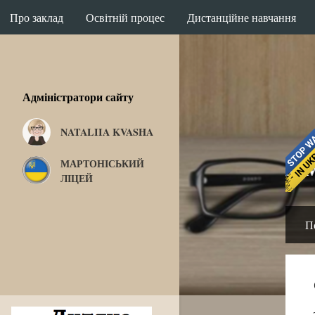
Про заклад
Освітній процес
Дистанційне навчання
Адміністратори сайту
NATALIIA KVASHA
Вас вітає Мартон
МАРТОНІСЬКИЙ
ЛІЦЕЙ
П
П
у
б
л