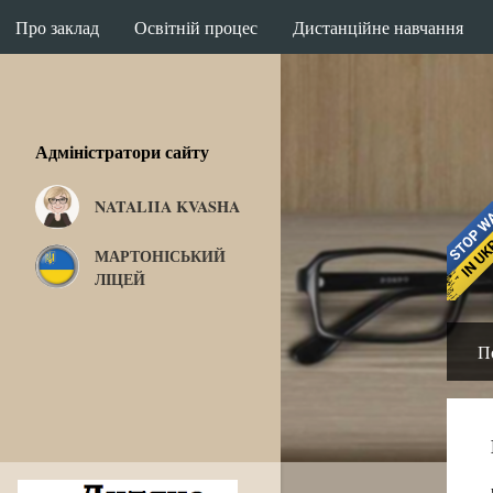
Про заклад
Освітній процес
Дистанційне навчання
Адміністратори сайту
NATALIIA KVASHA
МАРТОНІСЬКИЙ
ЛІЦЕЙ
П
П
у
б
л