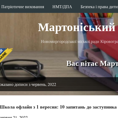
Патріотичне виховання
Перейти до основного вмісту
НМТ/ДПА
Безпека і права дит
Мартоніський 
Новомиргородської міської ради Кіровоград
Вас вітає Мартонісь
оказано дописи з червень, 2022
Школа офлайн з 1 вересня: 10 запитань до заступника 
червня 21, 2022