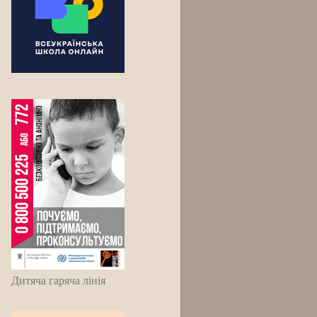
Дитяча гаряча лінія