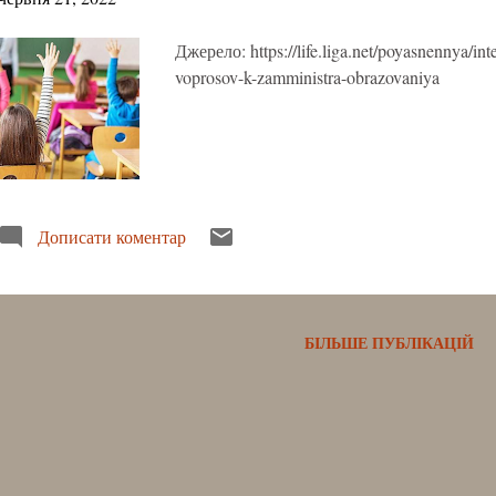
Джерело: https://life.liga.net/poyasnennya/in
voprosov-k-zamministra-obrazovaniya
Дописати коментар
БІЛЬШЕ ПУБЛІКАЦІЙ