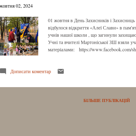
жовтня 02, 2024
01 жовтня в День Захисників і Захисниц
відбулося відкриття «Алеї Слави» в пам'ят
учнів нашої школи , що загинули захищаюч
Учні та вчителі Мартоніської ЗШ взяли у
матеріалами: https://www.facebook.com
Дописати коментар
БІЛЬШЕ ПУБЛІКАЦІЙ