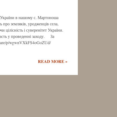
ь України в нашому с. Мартоноша
ь про земляків, уродженців села,
и цілісність і суверенітет України.
часть у проведенні заходу. За
/share/p/wgwnVXkFS4oGoZUd/
READ MORE »