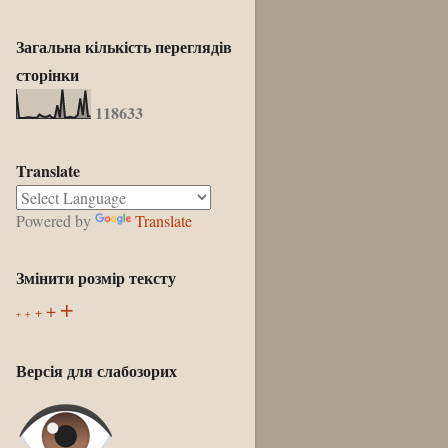
Загальна кількість переглядів
сторінки
1
1
8
6
3
3
Translate
Powered by
Translate
Змінити розмір тексту
+
+
+
+
+
Версія для слабозорих