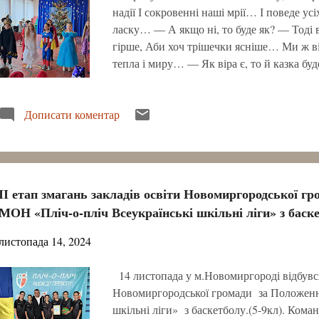
надії І сокровенні наші мрії… І поведе усі
ласку… — А якщо ні, то буде як? — Тоді вж
гірше, Аби хоч трішечки ясніше… Ми ж ві
тепла і миру… — Як віра є, то й казка буд
Дописати коментар
ІІ етап змагань закладів освіти Новомиргородської г
МОН «Пліч-о-пліч Всеукраїнські шкільні ліги» з баск
листопада 14, 2024
14 листопада у м.Новомиргороді відбувся 
Новомиргородської громади за Положенн
шкільні ліги» з баскетболу.(5-9кл). Команд