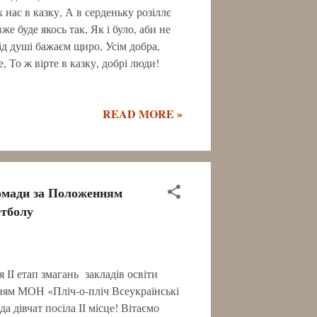
х нас в казку, А в серденьку розіллє
е буде якось так, Як і було, аби не
д душі бажаєм щиро, Усім добра,
е, То ж вірте в казку, добрі люди!
READ MORE »
ромади за Положенням
етболу
ІІ етап змагань закладів освіти
ям МОН «Пліч-о-пліч Всеукраїнські
а дівчат посіла ІІ місце! Вітаємо