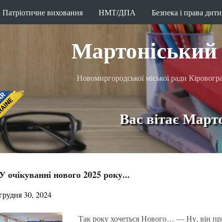
Патріотичне виховання
Перейти до основного вмісту
НМТ/ДПА
Безпека і права дит
Мартоніський 
Новомиргородської міської ради Кіровоград
Вас вітає Мартоніськ
У очікуванні нового 2025 року...
грудня 30, 2024
Так року хочеться Нового… — Ну, він при