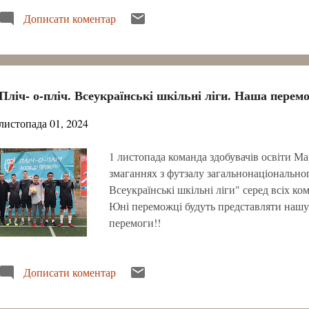
істориком Владленом Мараєвим, експерто
Дописати коментар
Краковецьким та фактчекеркою Альоно
проходило у форматі edutainment — навчан
якого наші учні ознайомилися з найбіль
інформаційного середовища: як розпізнав
виклики, протидію хейту в інтернеті та 
Пліч- о-пліч. Всеукраїнські шкільні ліги. Наша перемо
закріплення вивченого, одинадцятикласн
запропоноване ведучим уроку Тімуром М
листопада 01, 2024
1 листопада команда здобувачів освіти Ма
змаганнях з футзалу загальнонаціональног
Всеукраїнські шкільні ліги" серед всіх к
Юні переможці будуть представляти нашу 
перемоги!!
Дописати коментар