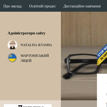
Про заклад
Освітній процес
Дистанційне навчання
Адміністратори сайту
NATALIIA KVASHA
МАРТОНІСЬКИЙ
ЛІЦЕЙ
П
у
б