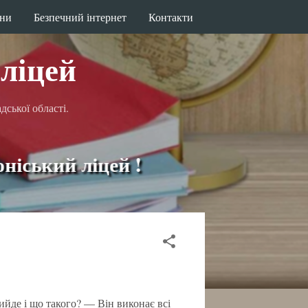
ини
Безпечний інтернет
Контакти
ліцей
ської області.
ий ліцей !
йде і що такого? — Він виконає всі