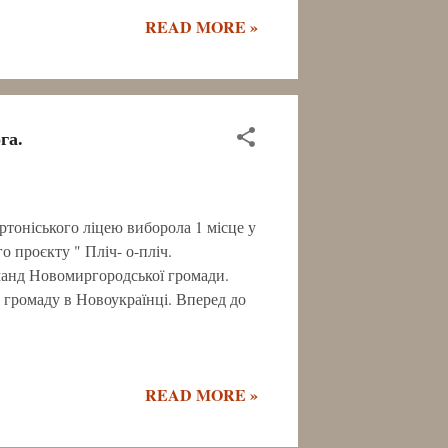
м у галузі ШІ Олександром
READ MORE »
ю Романюк. Кожне завдання уроку
ня за допомогою гри в результаті
ш актуальними питаннями сучасного
ати фейки, штучний інтелект і його
розуміння історичних подій. І на
га.
ики пройшли тестування,
ірошниченк...
ртоніського ліцею виборола 1 місце у
о проєкту " Пліч- о-пліч.
оманд Новомиргородської громади.
громаду в Новоукраїнці. Вперед до
READ MORE »