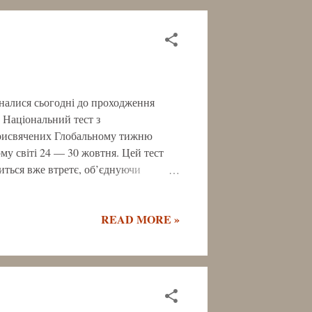
дналися сьогодні до проходження
 Національний тест з
 присвячених Глобальному тижню
ому світі 24 — 30 жовтня. Цей тест
иться вже втретє, об’єднуючи
 Переможців тесту оголосять 22
 а також надішлють їм сповіщення на
READ MORE »
 дані для відправлення подарунків.