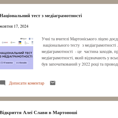
Національний тест з медіаграмотності
жовтня 17, 2024
Учні та вчителі Мартоніського ліцею доє
національного тесту з медіаграмотності .
медіаграмотності - це частина заходів,
медіаграмотності, який відзначають у всь
був започаткований у 2022 році та провод
українці довкола теми медіаграмотності.
жовтня у соцмережах та на сайті Фільтра,
Дописати коментар
електронну пошту з проханням повідомити
Маємо різні результати:
Відкриття Алеї Слави в Мартоноші