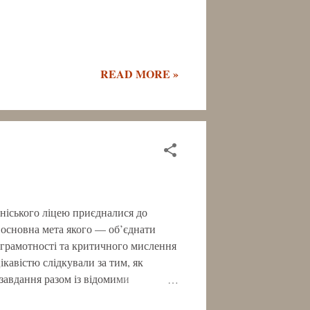
READ MORE »
оніського ліцею приєдналися до
 основна мета якого — об’єднати
аграмотності та критичного мислення
кавістю слідкували за тим, як
завдання разом із відомими
ведучою Машою Єфросиніною,