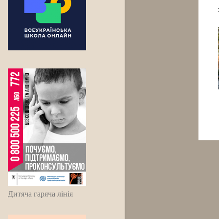
Дитяча гаряча лінія