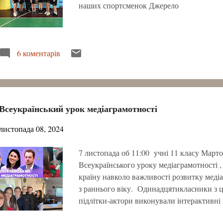
наших спортсменок Джерело
6 коментарів
Всеукраїнський урок медіаграмотності
листопада 08, 2024
7 листопада об 11:00 учні 11 класу Март
Всеукраїнського уроку медіаграмотності ,
країну навколо важливості розвитку меді
з раннього віку. Одинадцятикласники з ці
підлітки-актори виконували інтерактивні 
зірковими гостями та експертами: теле