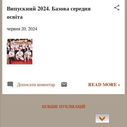
бюджету. “Все це зроблено для того, щоб
Випускний 2024. Базова середня
заклад освіти міг гнучко підходити до
освіта
формування навчального плану для
кожного класу” , – к...
червня 20, 2024
READ MORE »
Дописати коментар
БІЛЬШЕ ПУБЛІКАЦІЙ