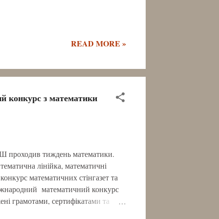
READ MORE »
й конкурс з математики
 ЗШ проходив тиждень математики.
 тематична лінійка, математичні
 конкурс математичних стінгазет та
 міжнародний математичний конкурс
ені грамотами, сертифікатами та
ропонуємо до вашого перегляду