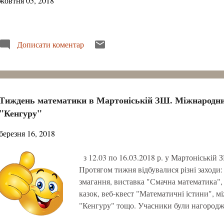
жовтня 05, 2018
Дописати коментар
Тиждень математики в Мартоніській ЗШ. Міжнародни
"Кенгуру"
березня 16, 2018
з 12.03 по 16.03.2018 р. у Мартоніській
Протягом тижня відбувалися різні заходи:
змагання, виставка "Смачна математика",
казок, веб-квест "Математичні істини",
"Кенгуру" тощо. Учасники були нагородж
іншими заохочувальними подарунками. П