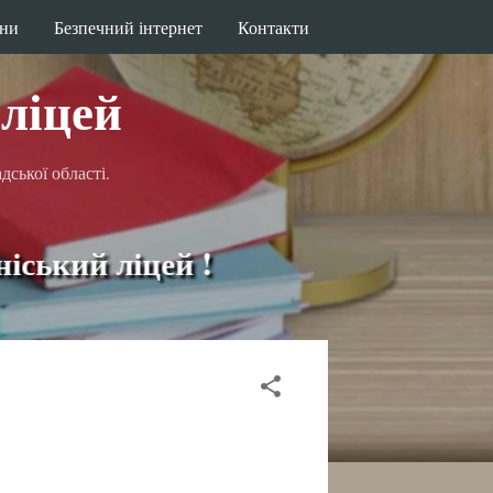
ини
Безпечний інтернет
Контакти
ліцей
ської області.
й ліцей !