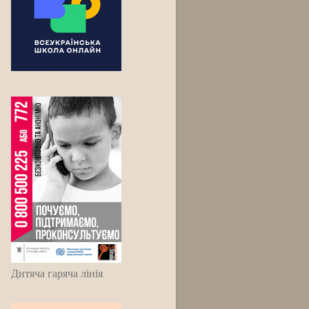
Дитяча гаряча лінія