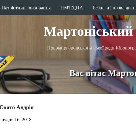
Патріотичне виховання
Перейти до основного вмісту
НМТ/ДПА
Безпека і права дит
Мартоніський 
Новомиргородської міської ради Кіровоград
Вас вітає Мартоніськи
Свято Андрія
грудня 16, 2018