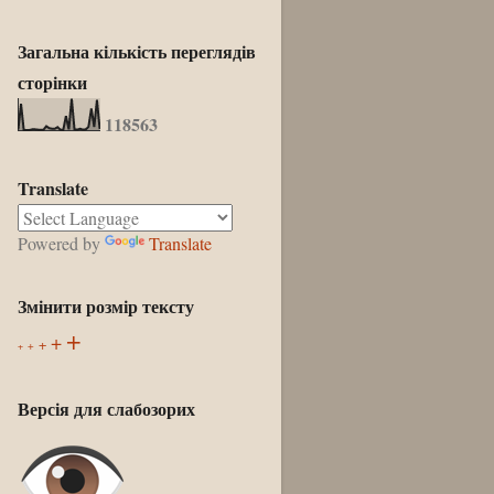
Загальна кількість переглядів
сторінки
1
1
8
5
6
3
Translate
Powered by
Translate
Змінити розмір тексту
+
+
+
+
+
Версія для слабозорих