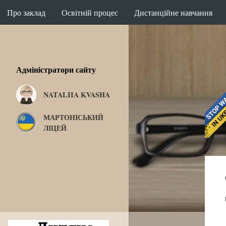
Про заклад
Освітній процес
Дистанційне навчання
Адміністратори сайту
NATALIIA KVASHA
МАРТОНІСЬКИЙ
ЛІЦЕЙ
П
у
б